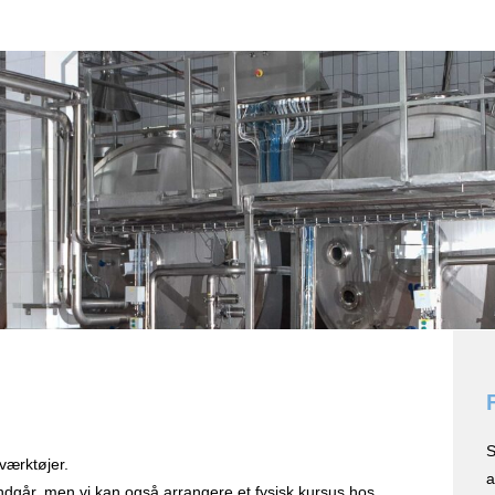
S
værktøjer.
a
ndgår, men vi kan også arrangere et fysisk kursus hos