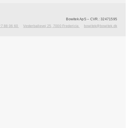
Bowitek ApS – CVR.: 32471595
27 88 06 60
Vesterballevej 25, 7000 Fredericia
bowitek@bowitek.dk