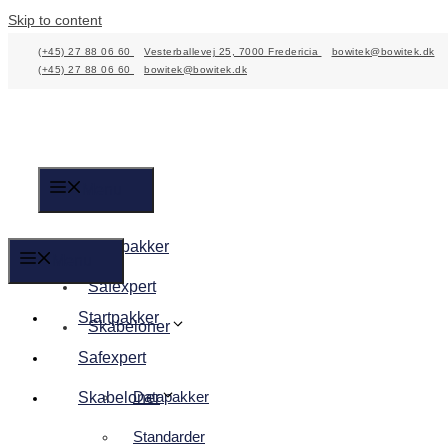
Skip to content
(+45) 27 88 06 60
Vesterballevej 25, 7000 Fredericia
bowitek@bowitek.dk
(+45) 27 88 06 60
bowitek@bowitek.dk
Menu
Startpakker
Menu
Safexpert
Startpakker
Skabeloner
Safexpert
Datapakker
Skabeloner
Standarder