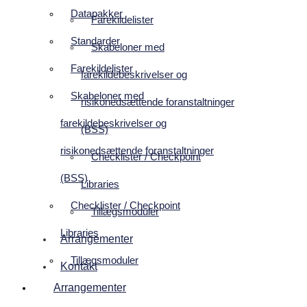
Datapakker
Farekildelister
Standarder
Skabeloner med
Farekildelister
farekildebeskrivelser og
Skabeloner med
risikonedsættende foranstaltninger
farekildebeskrivelser og
(BSS)
risikonedsættende foranstaltninger
Checklister / Checkpoint
(BSS)
Libraries
Checklister / Checkpoint
Tillægsmoduler
Libraries
Arrangementer
Tillægsmoduler
Kontakt
Arrangementer