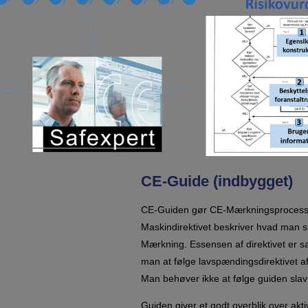
CE-Guide (indbygget)
CE-Guiden gør CE-Mærkningsprocess
Maskindirektivet beskriver hvad man 
Mærkning. Essensen af direktivet er s
man at følge lavspændingsdirektivet a
Man behøver ikke at følge guiden slav
Guiden giver et godt overblik over akt