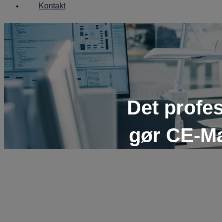
Kontakt
Det profe
gør CE-Mæ