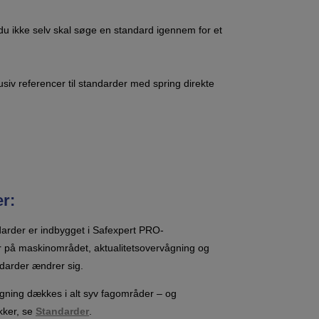
å du ikke selv skal søge en standard igennem for et
usiv referencer til standarder med spring direkte
r:
darder er indbygget i Safexpert PRO-
r på maskinområdet, aktualitetsovervågning og
darder ændrer sig.
ning dækkes i alt syv fagområder – og
akker, se
Standarder
.