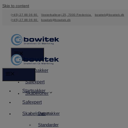
Skip to content
(+45) 27 88 06 60
Vesterballevej 25, 7000 Fredericia
bowitek@bowitek.dk
(+45) 27 88 06 60
bowitek@bowitek.dk
Menu
Startpakker
Menu
Safexpert
Startpakker
Skabeloner
Safexpert
Datapakker
Skabeloner
Standarder