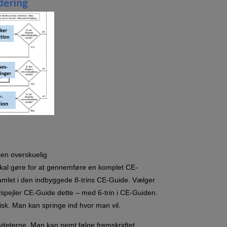
en overskuelig
skal gøre for at gennemføre en komplet CE-
amlet i den indbyggede 8-trins CE-Guide. Vælger
fspejler CE-Guide dette – med 6-trin i CE-Guiden.
isk. Man kan springe ind hvor man vil.
iviteterne. Man kan nemt følge fremskridtet.