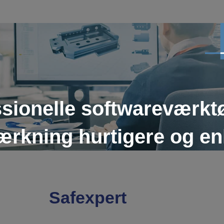
ssionelle softwareværktø
rkning hurtigere og en
Safexpert