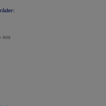
råder:
s.
BSS
)