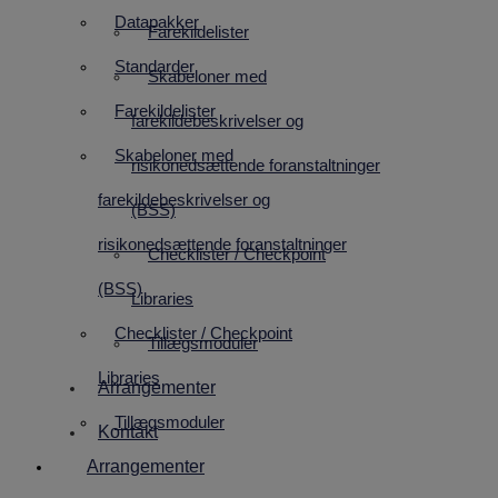
Datapakker
Farekildelister
Standarder
Skabeloner med
Farekildelister
farekildebeskrivelser og
Skabeloner med
risikonedsættende foranstaltninger
farekildebeskrivelser og
(BSS)
risikonedsættende foranstaltninger
Checklister / Checkpoint
(BSS)
Libraries
Checklister / Checkpoint
Tillægsmoduler
Libraries
Arrangementer
Tillægsmoduler
Kontakt
Arrangementer