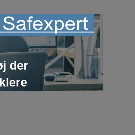
j der
klere