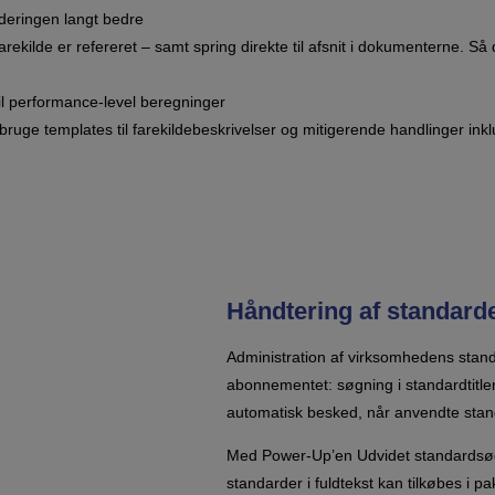
rderingen langt bedre
arekilde er refereret – samt spring direkte til afsnit i dokumenterne. S
til performance-level beregninger
bruge templates til farekildebeskrivelser og mitigerende handlinger inkl
Håndtering af standarde
Administration af virksomhedens stan
abonnementet: søgning i standardtitle
automatisk besked, når anvendte stan
Med Power-Up’en Udvidet standardsøg
standarder i fuldtekst kan tilkøbes i p